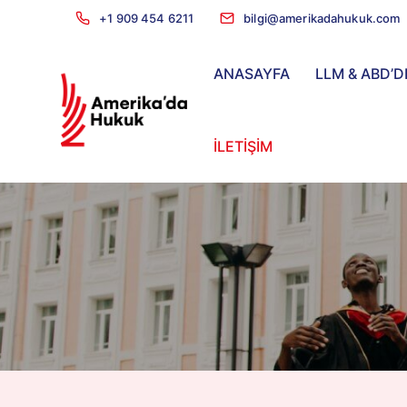
+1 909 454 6211
bilgi@amerikadahukuk.com
ANASAYFA
LLM & ABD’D
İLETİŞİM