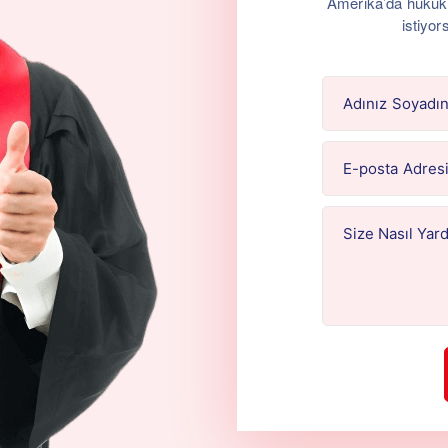
Amerika’da hukuk b
istiyor