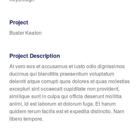
Project
Buster Keaton
Project Description
At vero eos et accusamus et iusto odio dignissimos
ducimus qui blanditiis praesentium voluptatum
deleniti atque corrupti quos dolores et quas molestias
excepturi sint occaecati cupiditate non provident,
similique sunt in culpa qui officia deserunt mollitia
animi, id est laborum et dolorum fuga. Et harum
quidem rerum facilis est et expedita distinctio. Nam
libero tempore.