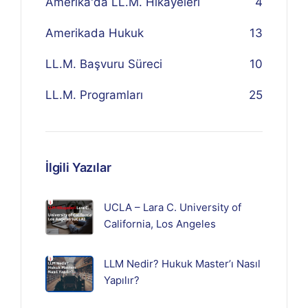
Amerika'da LL.M. Hikayeleri
4
Amerikada Hukuk
13
LL.M. Başvuru Süreci
10
LL.M. Programları
25
İlgili Yazılar
UCLA – Lara C. University of
California, Los Angeles
LLM Nedir? Hukuk Master’ı Nasıl
Yapılır?