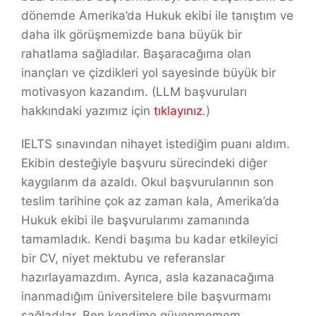
dönemde Amerika’da Hukuk ekibi ile tanıştım ve
daha ilk görüşmemizde bana büyük bir
rahatlama sağladılar. Başaracağıma olan
inançları ve çizdikleri yol sayesinde büyük bir
motivasyon kazandım.
(LLM başvuruları
hakkındaki yazımız için
tıklayınız
.)
IELTS sınavından nihayet istediğim puanı aldım.
Ekibin desteğiyle başvuru sürecindeki diğer
kaygılarım da azaldı. Okul başvurularının son
teslim tarihine çok az zaman kala, Amerika’da
Hukuk ekibi ile başvurularımı zamanında
tamamladık. Kendi başıma bu kadar etkileyici
bir CV, niyet mektubu ve referanslar
hazırlayamazdım. Ayrıca, asla kazanacağıma
inanmadığım üniversitelere bile başvurmamı
sağladılar. Ben kendime güvenmemem